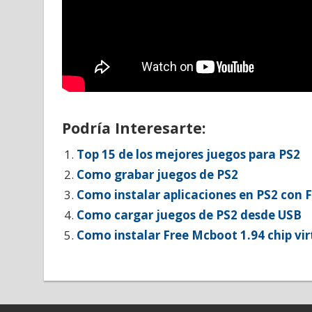
Podría Interesarte:
Top 15 de los mejores juegos para PS2
Como grabar juegos de PS2
Como instalar aplicaciones en PS2 con 
Como cargar juegos de PS2 desde USB
Como instalar Free Mcboot 1.94 chip vir